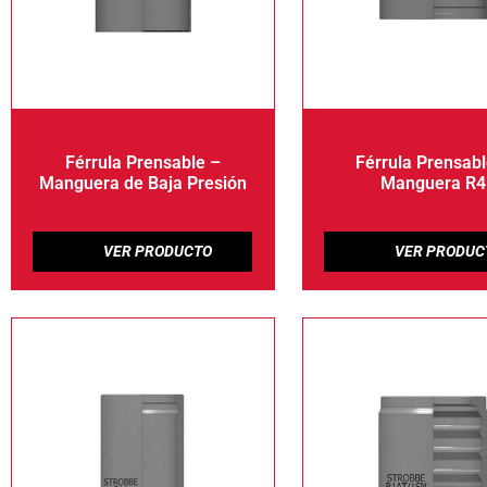
Férrula Prensable –
Férrula Prensabl
Manguera de Baja Presión
Manguera R4