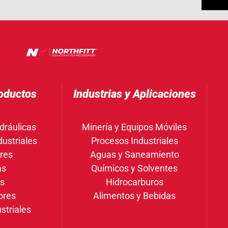
oductos
Industrias y Aplicaciones
dráulicas
Minería y Equipos Móviles
ustriales
Procesos Industriales
res
Aguas y Saneamiento
as
Químicos y Solventes
gs
Hidrocarburos
ores
Alimentos y Bebidas
striales