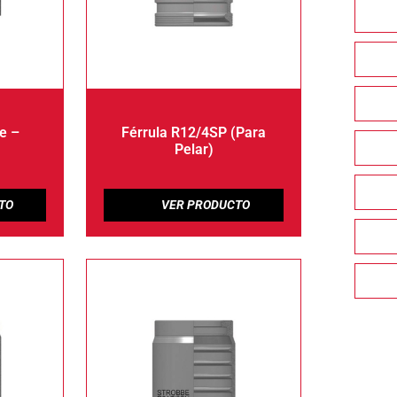
e –
Férrula R12/4SP (Para
Pelar)