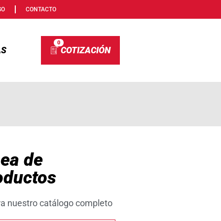
SO
CONTACTO
0
AS
nea de
oductos
ra nuestro catálogo completo