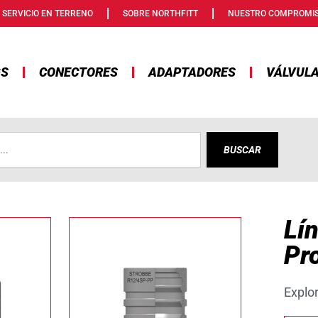
SERVICIO EN TERRENO
SOBRE NORTHFITT
NUESTRO COMPROMI
GS
CONECTORES
ADAPTADORES
VÁLVUL
BUSCAR
Lí
Pr
Explo