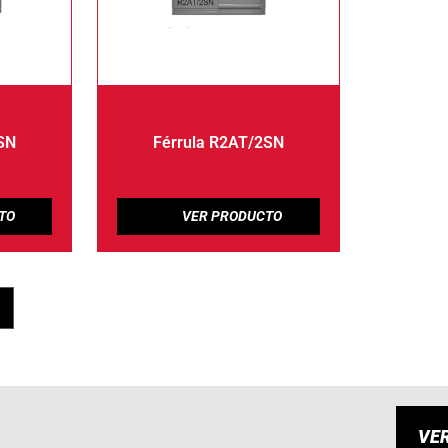
1SN
Férrula R2AT/2SN
VE