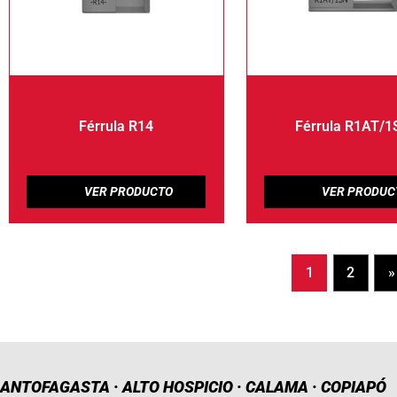
Férrula R14
Férrula R1AT/
1
2
»
ANTOFAGASTA · ALTO HOSPICIO · CALAMA · COPIAPÓ