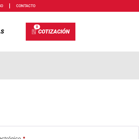
SO
CONTACTO
0
AS
lectrónico
*