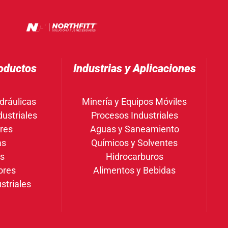
oductos
Industrias y Aplicaciones
dráulicas
Minería y Equipos Móviles
ustriales
Procesos Industriales
res
Aguas y Saneamiento
as
Químicos y Solventes
gs
Hidrocarburos
ores
Alimentos y Bebidas
striales