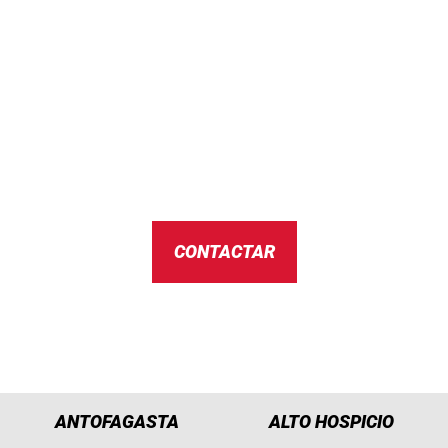
Listos Para Responder
Cuéntanos tu aplicación y te ayudamos a definir
la solución adecuada con criterio técnico y
disponibilidad.
CONTACTAR
ANTOFAGASTA
ALTO HOSPICIO