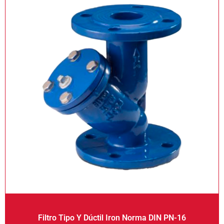
Filtro Tipo Y Dúctil Iron Norma DIN PN-16