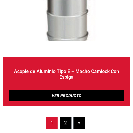
Acople de Aluminio Tipo E – Macho Camlock Con
Espiga
1
2
»