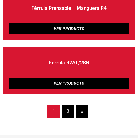
Férrula Prensable – Manguera R4
Férrula R2AT/2SN
1
2
»