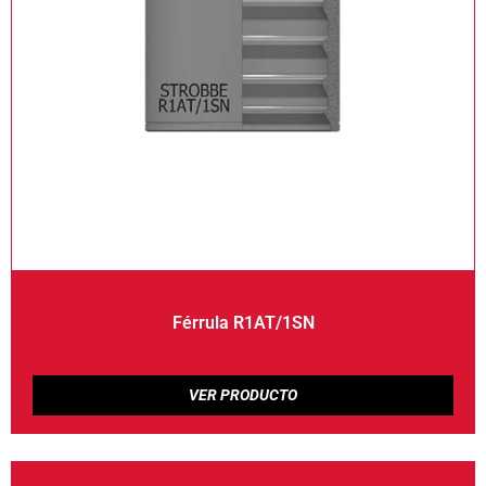
Férrula R1AT/1SN