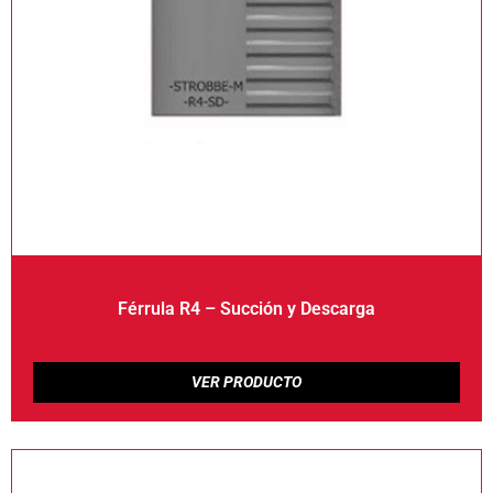
Férrula R4 – Succión y Descarga