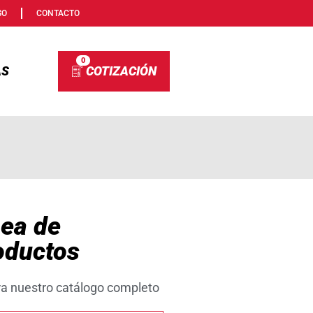
SO
CONTACTO
0
AS
nea de
oductos
ra nuestro catálogo completo