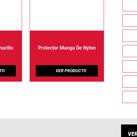
marillo
Protector Manga De Nylon
VE