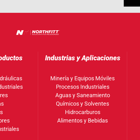
oductos
Industrias y Aplicaciones
dráulicas
Minería y Equipos Móviles
ustriales
Procesos Industriales
res
Aguas y Saneamiento
as
Químicos y Solventes
gs
Hidrocarburos
ores
Alimentos y Bebidas
striales