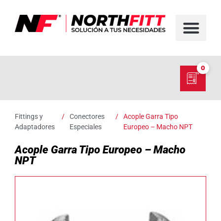
FABRICACIÓN D
SERVICIO EN TER
SOBRE NORT
NUESTRO C
0
Fittings y
/
Conectores
/
Acople Garra Tipo
Adaptadores
Especiales
Europeo – Macho NPT
Acople Garra Tipo Europeo – Macho
NPT