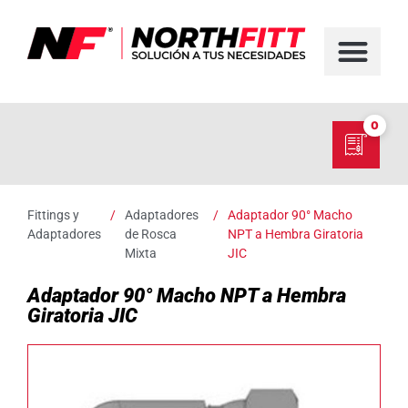
FABRICACIÓN D
SERVICIO EN TER
SOBRE NORT
NUESTRO C
0
Fittings y
/
Adaptadores
/
Adaptador 90° Macho
Adaptadores
de Rosca
NPT a Hembra Giratoria
Mixta
JIC
Adaptador 90° Macho NPT a Hembra
Giratoria JIC