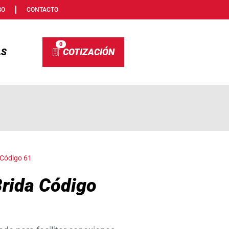
SO
CONTACTO
0
AS
 Código 61
rida Código