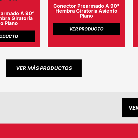
Conector Prearmado A 90°
Hembra Giratoria Asiento
earmado A 90°
Plano
ra Giratoria
o Plano
VER PRODUCTO
RODUCTO
VER MÁS PRODUCTOS
VE