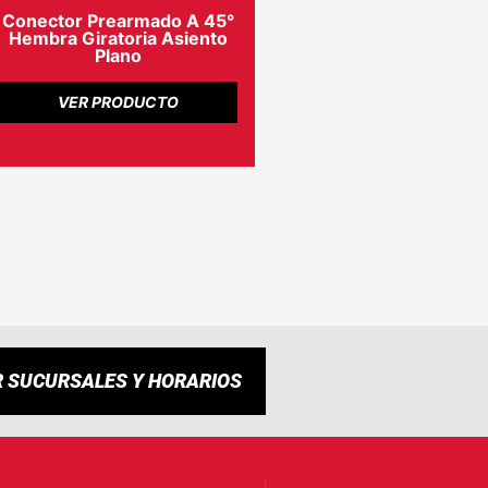
Conector Prearmado A 45°
Hembra Giratoria Asiento
Plano
VER PRODUCTO
R SUCURSALES Y HORARIOS