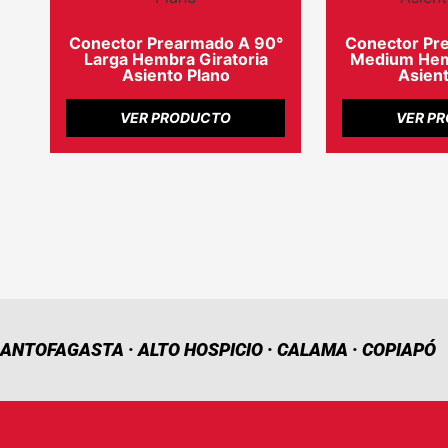
Conector Prearmado A 90°
Conector Pr
Larga Hembra Giratoria
Medium Hemb
Asiento Plano
Asient
VER PRODUCTO
VER P
ANTOFAGASTA · ALTO HOSPICIO · CALAMA · COPIAPÓ