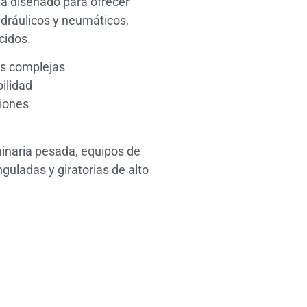
á diseñado para ofrecer
idráulicos y neumáticos,
cidos.
nes complejas
ilidad
siones
e
uinaria pesada, equipos de
guladas y giratorias de alto