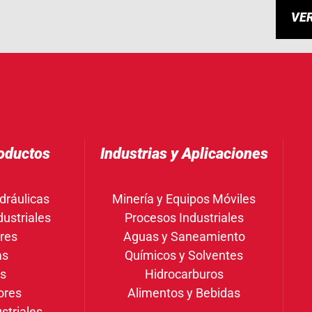
VE
oductos
Industrias y Aplicaciones
dráulicas
Minería y Equipos Móviles
ustriales
Procesos Industriales
res
Aguas y Saneamiento
as
Químicos y Solventes
gs
Hidrocarburos
ores
Alimentos y Bebidas
striales