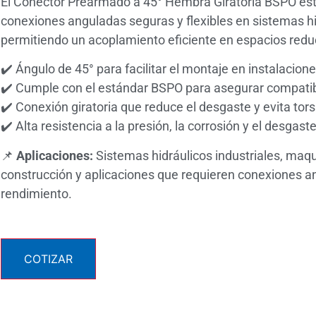
El Conector Prearmado a 45° Hembra Giratoria BSPO est
conexiones anguladas seguras y flexibles en sistemas h
permitiendo un acoplamiento eficiente en espacios redu
✔️ Ángulo de 45° para facilitar el montaje en instalacio
✔️ Cumple con el estándar BSPO para asegurar compatib
✔️ Conexión giratoria que reduce el desgaste y evita tor
✔️ Alta resistencia a la presión, la corrosión y el desgast
📌
Aplicaciones:
Sistemas hidráulicos industriales, maq
construcción y aplicaciones que requieren conexiones an
rendimiento.
COTIZAR