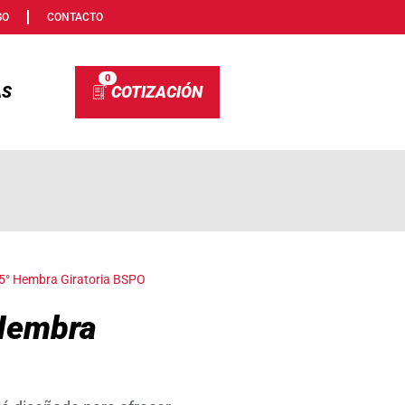
SO
CONTACTO
0
AS
5° Hembra Giratoria BSPO
Hembra