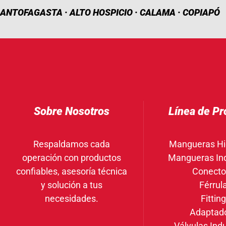
ANTOFAGASTA · ALTO HOSPICIO · CALAMA · COPIAPÓ
Sobre Nosotros
Línea de Pr
Respaldamos cada
Mangueras Hi
operación con productos
Mangueras Ind
confiables, asesoría técnica
Conecto
y solución a tus
Férrul
necesidades.
Fittin
Adaptad
Válvulas Indu