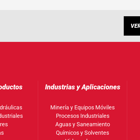
VE
oductos
Industrias y Aplicaciones
dráulicas
Minería y Equipos Móviles
ustriales
Procesos Industriales
res
Aguas y Saneamiento
as
Químicos y Solventes