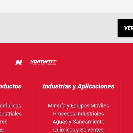
VE
oductos
Industrias y Aplicaciones
dráulicas
Minería y Equipos Móviles
ustriales
Procesos Industriales
res
Aguas y Saneamiento
as
Químicos y Solventes