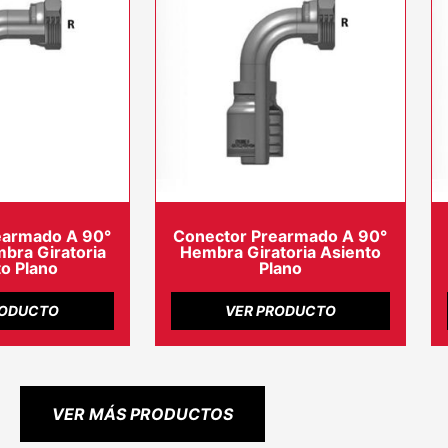
earmado A 90°
Conector Prearmado A 90°
ra Giratoria
Hembra Giratoria Asiento
o Plano
Plano
RODUCTO
VER PRODUCTO
VER MÁS PRODUCTOS