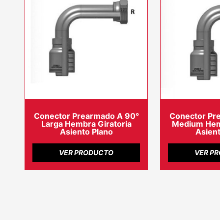
Conector Prearmado A 90°
Conector Pr
Larga Hembra Giratoria
Medium Hemb
Asiento Plano
Asient
VER PRODUCTO
VER P