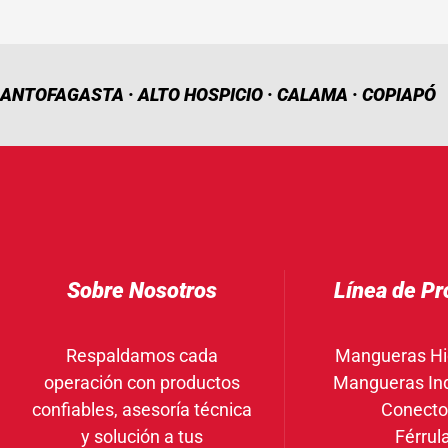
ANTOFAGASTA · ALTO HOSPICIO · CALAMA · COPIAPÓ
Sobre Nosotros
Línea de Pr
Respaldamos cada
Mangueras Hi
operación con productos
Mangueras Ind
confiables, asesoría técnica
Conecto
y solución a tus
Férrul