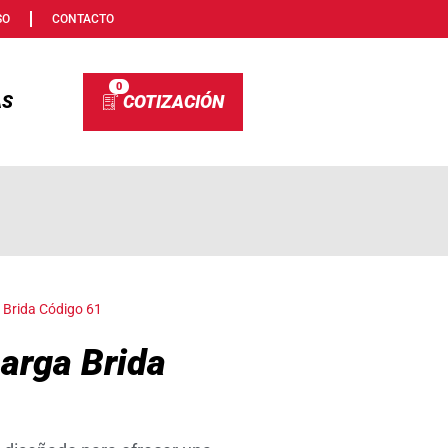
SO
CONTACTO
0
AS
 Brida Código 61
arga Brida