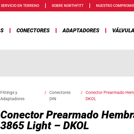
SERVICIO EN TERRENO
SOBRE NORTHFITT
NUESTRO COMPROMI
GS
CONECTORES
ADAPTADORES
VÁLVUL
Fittings y
/
Conectores
/
Conector Prearmado Hembr
Adaptadores
DIN
DKOL
Conector Prearmado Hembra
3865 Light – DKOL