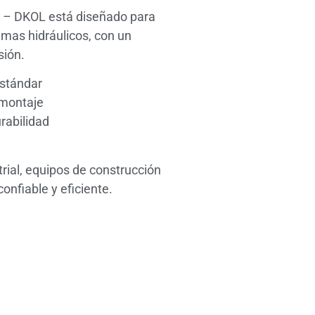
t – DKOL está diseñado para
emas hidráulicos, con un
sión.
estándar
l montaje
rabilidad
rial, equipos de construcción
onfiable y eficiente.