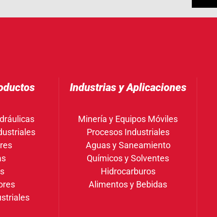
oductos
Industrias y Aplicaciones
dráulicas
Minería y Equipos Móviles
ustriales
Procesos Industriales
res
Aguas y Saneamiento
as
Químicos y Solventes
gs
Hidrocarburos
ores
Alimentos y Bebidas
striales