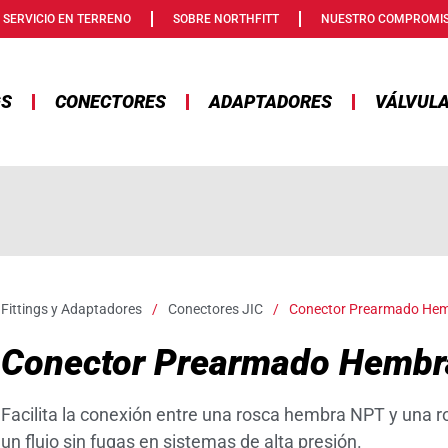
SERVICIO EN TERRENO
SOBRE NORTHFITT
NUESTRO COMPROMI
GS
CONECTORES
ADAPTADORES
VÁLVUL
Fittings y Adaptadores
/
Conectores JIC
/
Conector Prearmado Hemb
Conector Prearmado Hembra
Facilita la conexión entre una rosca hembra NPT y una
un flujo sin fugas en sistemas de alta presión.