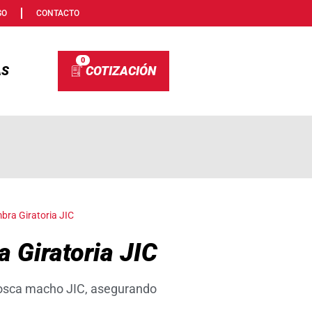
SO
CONTACTO
0
AS
ra Giratoria JIC
 Giratoria JIC
 rosca macho JIC, asegurando