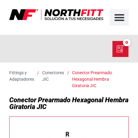
FABRICACIÓN D
SERVICIO EN TER
SOBRE NORT
NUESTRO C
0
Fittings y
/
Conectores
/
Conector Prearmado
Adaptadores
JIC
Hexagonal Hembra
Giratoria JIC
Conector Prearmado Hexagonal Hembra
Giratoria JIC