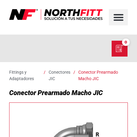
FABRICACIÓN D
SERVICIO EN TER
SOBRE NORT
NUESTRO C
0
Fittings y
/
Conectores
/
Conector Prearmado
Adaptadores
JIC
Macho JIC
Conector Prearmado Macho JIC