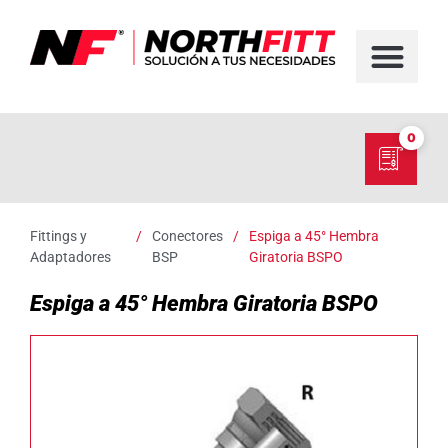
FABRICACIÓN D
SERVICIO EN TER
SOBRE NORT
NUESTRO C
0
Fittings y
/
Conectores
/
Espiga a 45° Hembra
Adaptadores
BSP
Giratoria BSPO
Espiga a 45° Hembra Giratoria BSPO