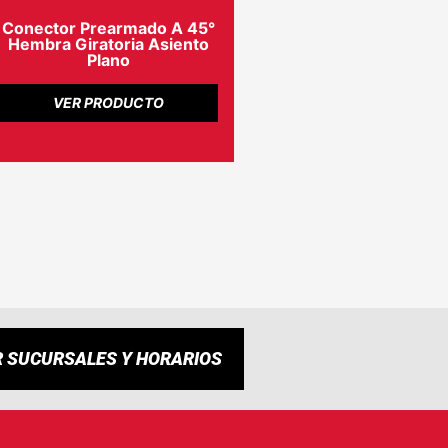
Conector Prearmado A 45°
Hembra Giratoria Asiento
Plano
VER PRODUCTO
R SUCURSALES Y HORARIOS