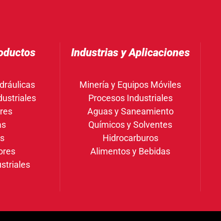
oductos
Industrias y Aplicaciones
dráulicas
Minería y Equipos Móviles
ustriales
Procesos Industriales
res
Aguas y Saneamiento
as
Químicos y Solventes
gs
Hidrocarburos
ores
Alimentos y Bebidas
striales