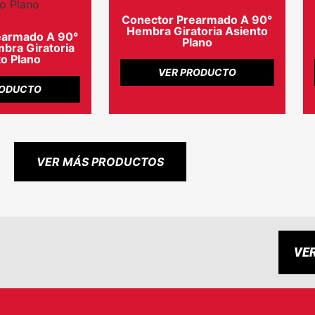
Conector Prearmado A 90°
Hembra Giratoria Asiento
earmado A 90°
Plano
ra Giratoria
o Plano
VER PRODUCTO
RODUCTO
VER MÁS PRODUCTOS
VE