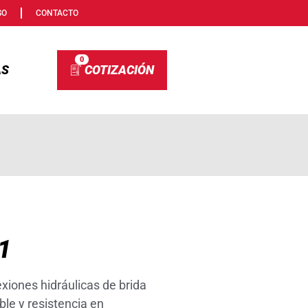
SO
CONTACTO
0
AS
1
xiones hidráulicas de brida
le y resistencia en