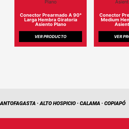
Conector Prearmado A 90°
Conector Pr
Larga Hembra Giratoria
Medium Hemb
Asiento Plano
Asient
VER PRODUCTO
VER P
ANTOFAGASTA · ALTO HOSPICIO · CALAMA · COPIAPÓ