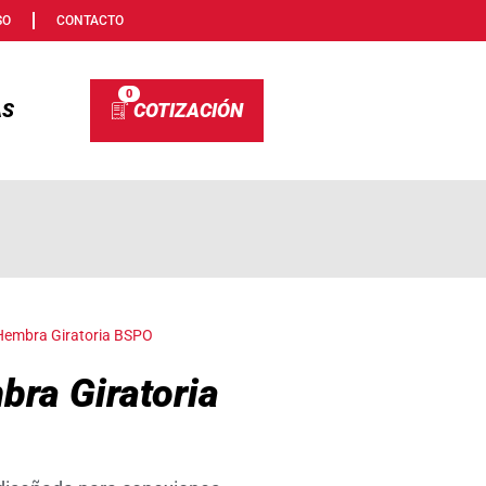
SO
CONTACTO
0
AS
Hembra Giratoria BSPO
ra Giratoria