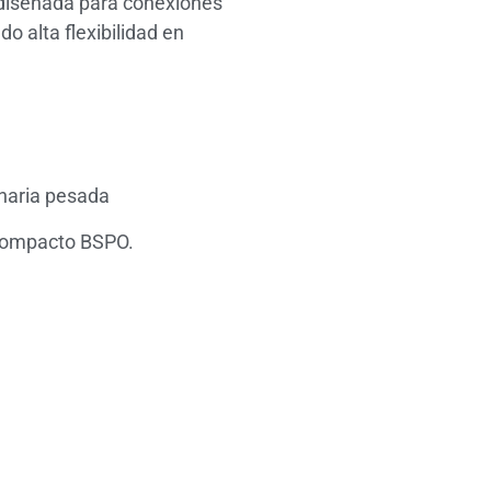
diseñada para conexiones
o alta flexibilidad en
inaria pesada
 compacto BSPO.