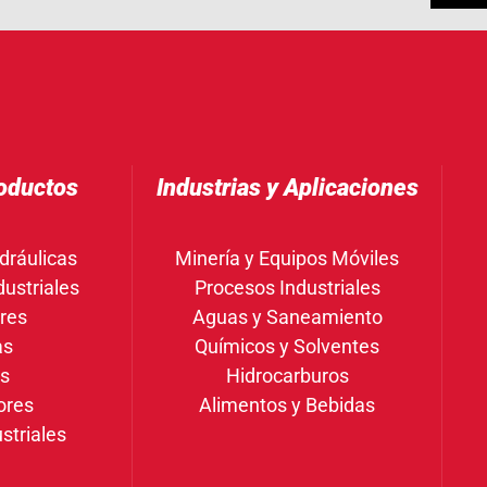
oductos
Industrias y Aplicaciones
dráulicas
Minería y Equipos Móviles
ustriales
Procesos Industriales
res
Aguas y Saneamiento
as
Químicos y Solventes
gs
Hidrocarburos
ores
Alimentos y Bebidas
striales