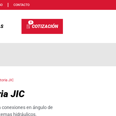
SO
CONTACTO
0
AS
toria JIC
ia JIC
a conexiones en ángulo de
stemas hidráulicos.