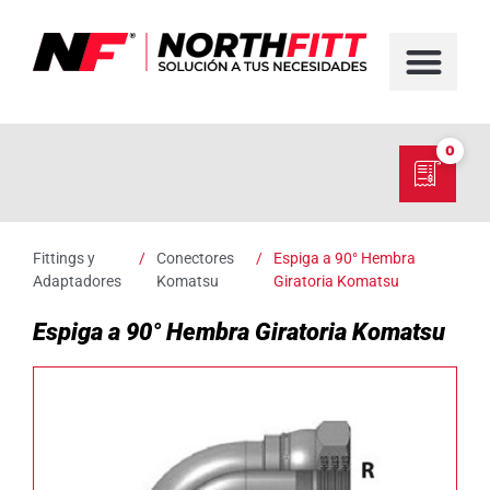
FABRICACIÓN D
SERVICIO EN TER
SOBRE NORT
NUESTRO C
0
Fittings y
/
Conectores
/
Espiga a 90° Hembra
Adaptadores
Komatsu
Giratoria Komatsu
Espiga a 90° Hembra Giratoria Komatsu