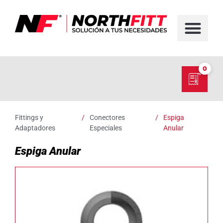
FABRICACIÓN D
SERVICIO EN TER
SOBRE NORT
NUESTRO C
0
Fittings y
/
Conectores
/
Espiga
Adaptadores
Especiales
Anular
Espiga Anular