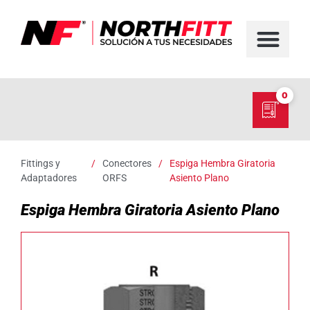
FABRICACIÓN D
SERVICIO EN TER
SOBRE NORT
NUESTRO C
0
Fittings y
/
Conectores
/
Espiga Hembra Giratoria
Adaptadores
ORFS
Asiento Plano
Espiga Hembra Giratoria Asiento Plano