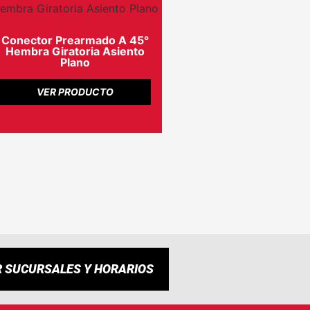
Conector Prearmado A 45°
Hembra Giratoria Asiento
Plano
VER PRODUCTO
R SUCURSALES Y HORARIOS