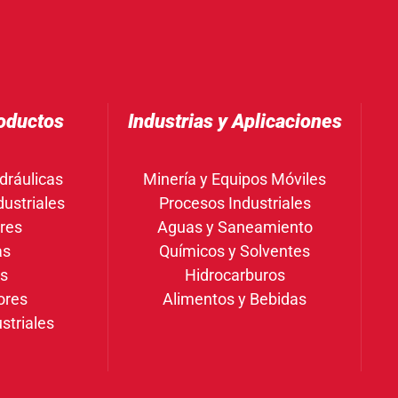
oductos
Industrias y Aplicaciones
dráulicas
Minería y Equipos Móviles
ustriales
Procesos Industriales
res
Aguas y Saneamiento
as
Químicos y Solventes
gs
Hidrocarburos
ores
Alimentos y Bebidas
striales