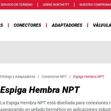
SERVICIO EN TERRENO
SOBRE NORTHFITT
NUESTRO COMPROMI
GS
CONECTORES
ADAPTADORES
VÁLVUL
Fittings y Adaptadores
/
Conectores NPT
/
Espiga Hembra NPT
Espiga Hembra NPT
La Espiga Hembra NPT está diseñada para conexiones ro
asegurando un sellado hermético en aplicaciones industr