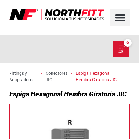
FABRICACIÓN D
SERVICIO EN TER
SOBRE NORT
NUESTRO C
0
Fittings y
/
Conectores
/
Espiga Hexagonal
Adaptadores
JIC
Hembra Giratoria JIC
Espiga Hexagonal Hembra Giratoria JIC