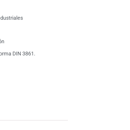
dustriales
ón
norma DIN 3861.