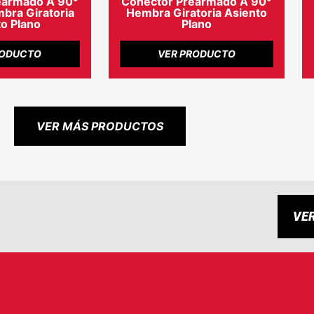
earmado A 90°
Conector Prearmado A 90°
ra Giratoria
Hembra Giratoria Asiento
o Plano
Plano
RODUCTO
VER PRODUCTO
VER MÁS PRODUCTOS
VE