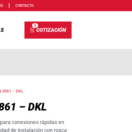
SO
CONTACTO
0
AS
N 3861 – DKL
3861 – DKL
para conexiones rápidas en
lidad de instalación con rosca