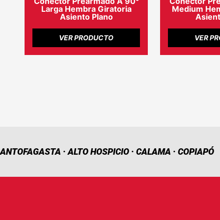
Conector Prearmado A 90°
Conector Pr
Larga Hembra Giratoria
Medium Hemb
Asiento Plano
Asient
VER PRODUCTO
VER P
ANTOFAGASTA · ALTO HOSPICIO · CALAMA · COPIAPÓ