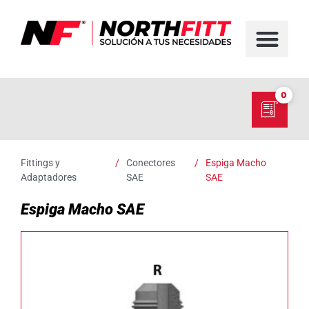
FABRICACIÓN D
SERVICIO EN TER
SOBRE NORT
NUESTRO C
0
Fittings y
/
Conectores
/
Espiga Macho
Adaptadores
SAE
SAE
Espiga Macho SAE