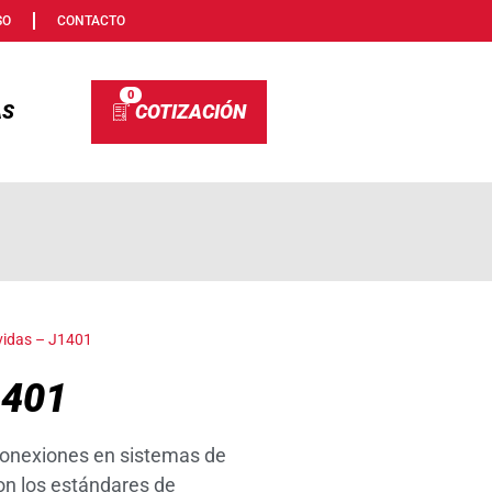
SO
CONTACTO
0
AS
vidas – J1401
1401
conexiones en sistemas de
con los estándares de