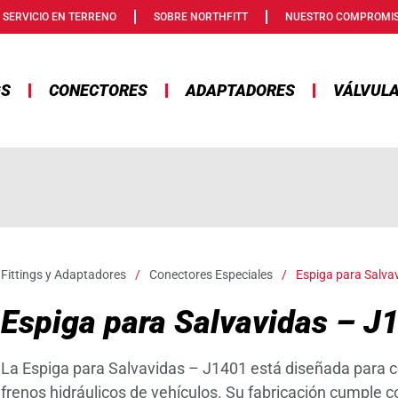
SERVICIO EN TERRENO
SOBRE NORTHFITT
NUESTRO COMPROMI
GS
CONECTORES
ADAPTADORES
VÁLVUL
Fittings y Adaptadores
/
Conectores Especiales
/
Espiga para Salva
Espiga para Salvavidas – J
La Espiga para Salvavidas – J1401 está diseñada para 
frenos hidráulicos de vehículos. Su fabricación cumple 