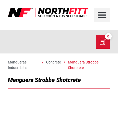
FABRICACIÓN D
SERVICIO EN TER
SOBRE NORT
NUESTRO C
0
Mangueras
/
Concreto
/
Manguera Strobbe
Industriales
Shotcrete
Manguera Strobbe Shotcrete