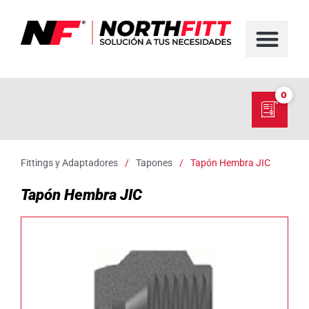
FABRICACIÓN D
SERVICIO EN TER
SOBRE NORT
NUESTRO C
0
Fittings y Adaptadores
/
Tapones
/
Tapón Hembra JIC
Tapón Hembra JIC