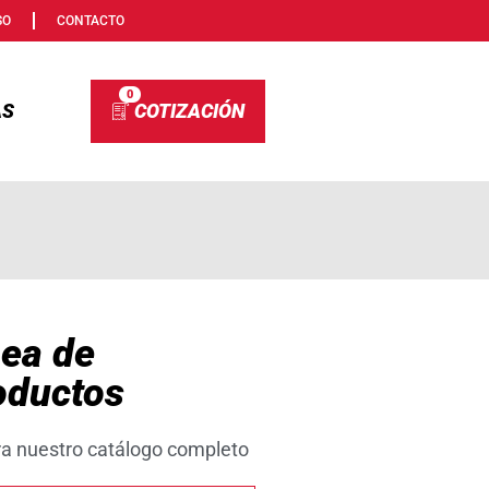
SO
CONTACTO
0
AS
nea de
oductos
ra nuestro catálogo completo