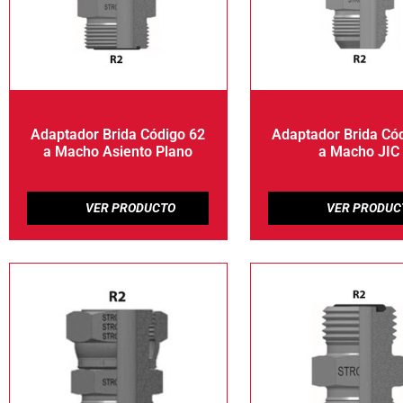
Adaptador Brida Código 62
Adaptador Brida Có
a Macho Asiento Plano
a Macho JIC