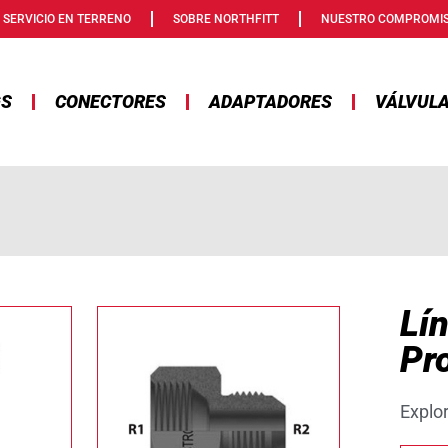
SERVICIO EN TERRENO
SOBRE NORTHFITT
NUESTRO COMPROMI
GS
CONECTORES
ADAPTADORES
VÁLVUL
Lí
Pr
Explo