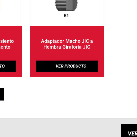
siento
Adaptador Macho JIC a
iento
Hembra Giratoria JIC
VE