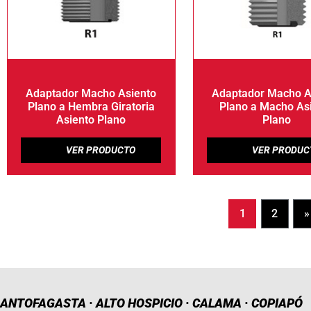
Adaptador Macho Asiento
Adaptador Macho A
Plano a Hembra Giratoria
Plano a Macho As
Asiento Plano
Plano
1
2
»
ANTOFAGASTA · ALTO HOSPICIO · CALAMA · COPIAPÓ