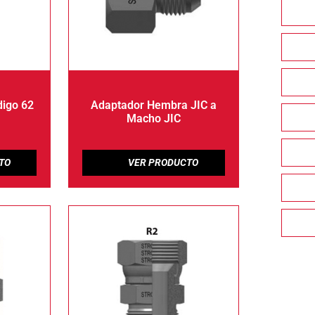
digo 62
Adaptador Hembra JIC a
Macho JIC