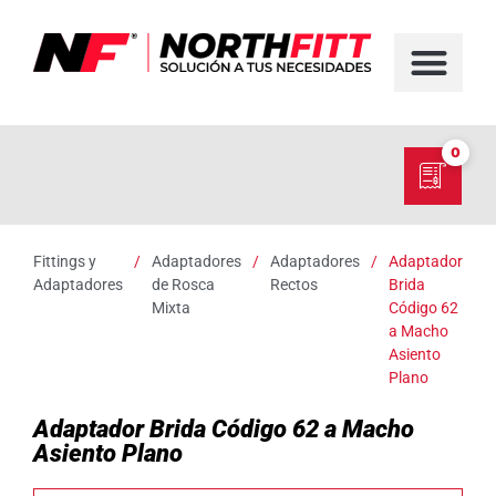
FABRICACIÓN D
SERVICIO EN TER
SOBRE NORT
NUESTRO C
0
Fittings y
/
Adaptadores
/
Adaptadores
/
Adaptador
Adaptadores
de Rosca
Rectos
Brida
Mixta
Código 62
a Macho
Asiento
Plano
Adaptador Brida Código 62 a Macho
Asiento Plano