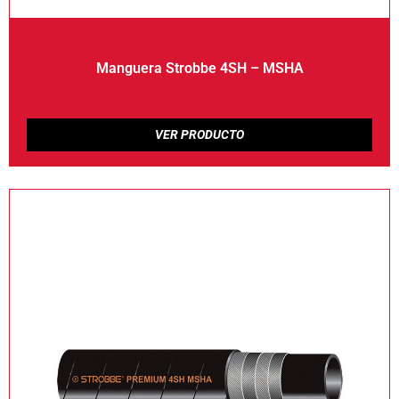
Manguera Strobbe 4SH – MSHA