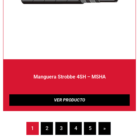
Manguera Strobbe 4SH – MSHA
1
2
3
4
5
»