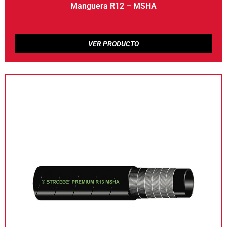
Manguera R12 – MSHA