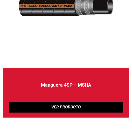
Manguera 4SP – MSHA