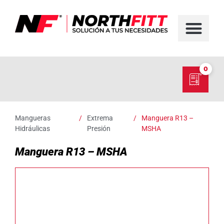
FABRICACIÓN D
SERVICIO EN TER
SOBRE NORT
NUESTRO C
0
Mangueras
/
Extrema
/
Manguera R13 –
Hidráulicas
Presión
MSHA
Manguera R13 – MSHA