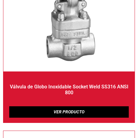
Válvula de Globo Inoxidable Socket Weld SS316 ANSI
800