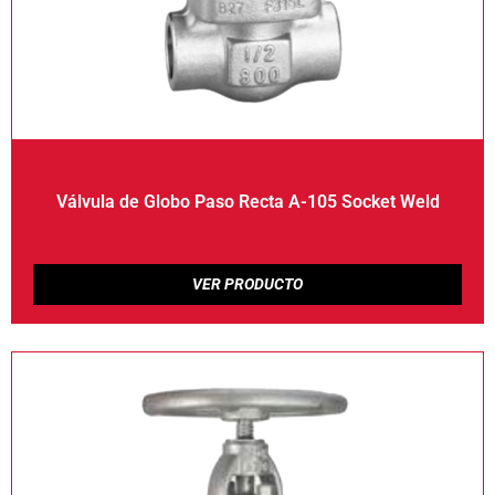
Válvula de Globo Paso Recta A-105 Socket Weld