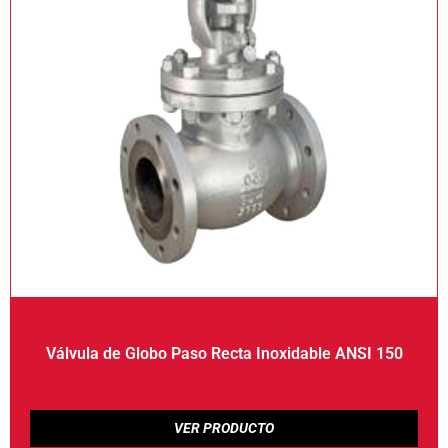
Válvula de Globo Paso Recta Inoxidable ANSI 150