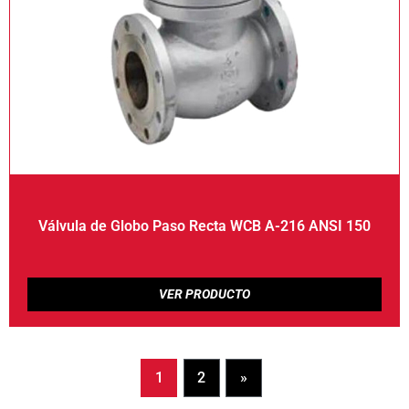
Válvula de Globo Paso Recta WCB A-216 ANSI 150
1
2
»