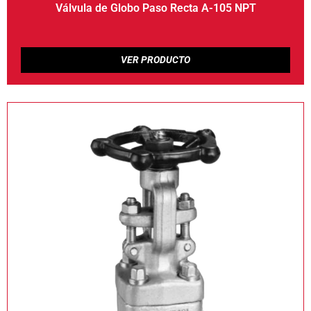
Válvula de Globo Paso Recta A-105 NPT