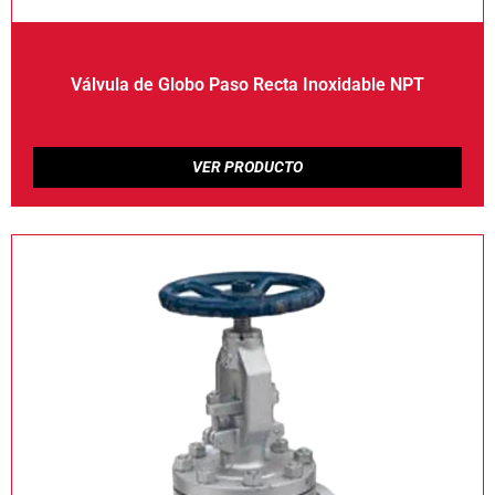
Válvula de Globo Paso Recta Inoxidable NPT