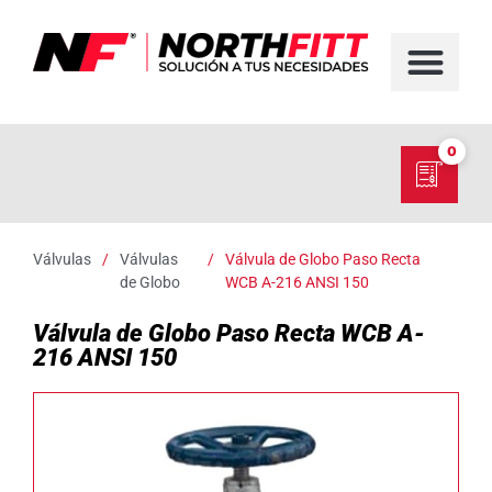
FABRICACIÓN D
SERVICIO EN TER
SOBRE NORT
NUESTRO C
0
Válvulas
/
Válvulas
/
Válvula de Globo Paso Recta
de Globo
WCB A-216 ANSI 150
Válvula de Globo Paso Recta WCB A-
216 ANSI 150