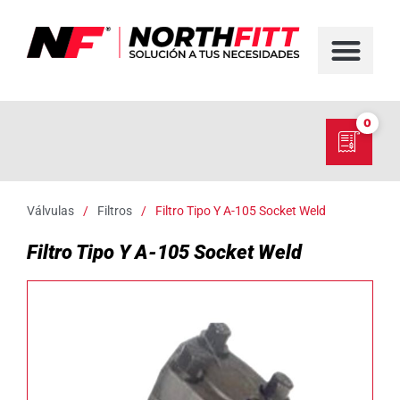
FABRICACIÓN D
SERVICIO EN TER
SOBRE NORT
NUESTRO C
0
Válvulas
/
Filtros
/
Filtro Tipo Y A-105 Socket Weld
Filtro Tipo Y A-105 Socket Weld