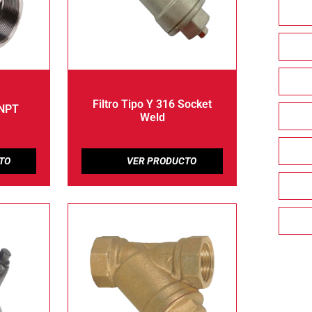
Filtro Tipo Y 316 Socket
 NPT
Weld