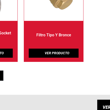
 Socket
Filtro Tipo Y Bronce
VE