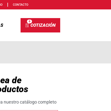
SO
CONTACTO
0
AS
nea de
oductos
ra nuestro catálogo completo