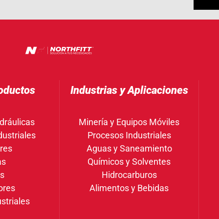
oductos
Industrias y Aplicaciones
dráulicas
Minería y Equipos Móviles
ustriales
Procesos Industriales
res
Aguas y Saneamiento
as
Químicos y Solventes
gs
Hidrocarburos
ores
Alimentos y Bebidas
striales