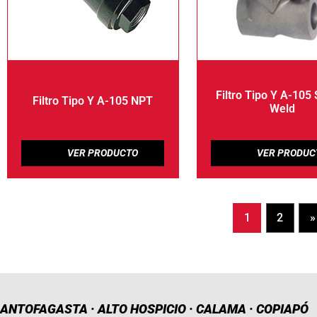
Filtro Tipo Y A-105
Filtro Tipo Y A-105 NPT
Weld
1
2
»
ANTOFAGASTA · ALTO HOSPICIO · CALAMA · COPIAPÓ