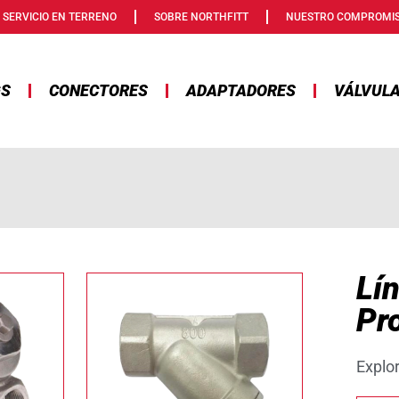
SERVICIO EN TERRENO
SOBRE NORTHFITT
NUESTRO COMPROMI
GS
CONECTORES
ADAPTADORES
VÁLVUL
Lí
Pr
Explo