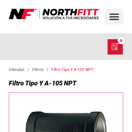
FABRICACIÓN D
SERVICIO EN TER
SOBRE NORT
NUESTRO C
0
Válvulas
/
Filtros
/
Filtro Tipo Y A-105 NPT
Filtro Tipo Y A-105 NPT