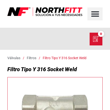
FABRICACIÓN D
SERVICIO EN TER
SOBRE NORT
NUESTRO C
0
Válvulas
/
Filtros
/
Filtro Tipo Y 316 Socket Weld
Filtro Tipo Y 316 Socket Weld