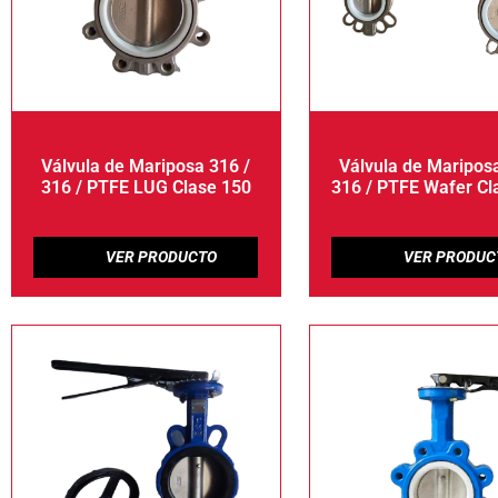
Válvula de Mariposa 316 /
Válvula de Mariposa
316 / PTFE LUG Clase 150
316 / PTFE Wafer Cl