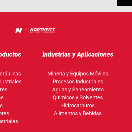
oductos
Industrias y Aplicaciones
dráulicas
Minería y Equipos Móviles
ustriales
Procesos Industriales
res
Aguas y Saneamiento
as
Químicos y Solventes
gs
Hidrocarburos
ores
Alimentos y Bebidas
striales