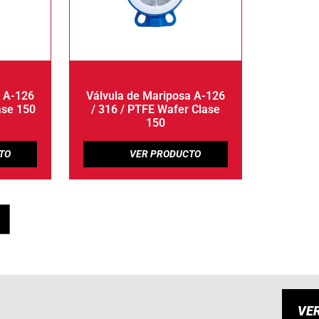
a A-126
Válvula de Mariposa A-126
ase 150
/ 316 / PTFE Wafer Clase
150
VE