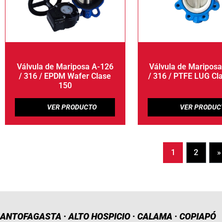
Válvula de Mariposa A-126
Válvula de Maripos
/ 316 / EPDM Wafer Clase
/ 316 / PTFE LUG Cl
150
1
2
»
ANTOFAGASTA · ALTO HOSPICIO · CALAMA · COPIAPÓ