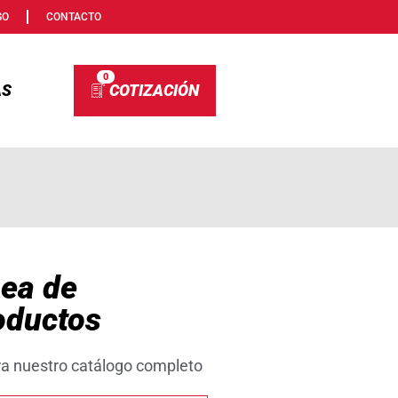
SO
CONTACTO
0
AS
nea de
oductos
ra nuestro catálogo completo