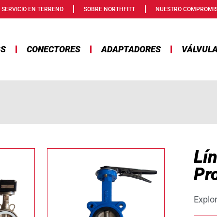
SERVICIO EN TERRENO
SOBRE NORTHFITT
NUESTRO COMPROMI
GS
CONECTORES
ADAPTADORES
VÁLVUL
Lí
Pr
Explo