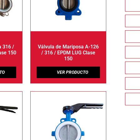
 316 /
Válvula de Mariposa A-126
ase 150
/ 316 / EPDM LUG Clase
150