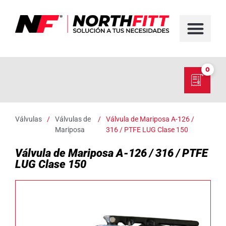
FABRICACIÓN D
SERVICIO EN TER
SOBRE NORT
NUESTRO C
0
Válvulas
/
Válvulas de
/
Válvula de Mariposa A-126 /
Mariposa
316 / PTFE LUG Clase 150
Válvula de Mariposa A-126 / 316 / PTFE
LUG Clase 150