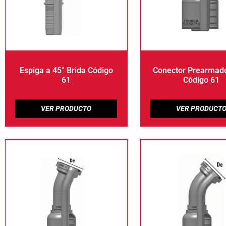
Espiga a 45° Brida Código
Conector Prearmado
61
Código 61