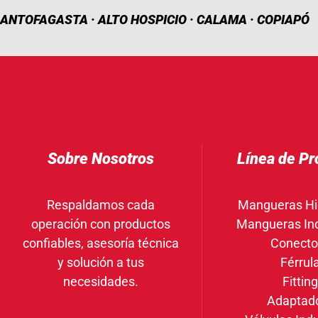
ANTOFAGASTA · ALTO HOSPICIO · CALAMA · COPIAPÓ
Sobre Nosotros
Línea de Pr
Respaldamos cada
Mangueras Hi
operación con productos
Mangueras Ind
confiables, asesoría técnica
Conecto
y solución a tus
Férrul
necesidades.
Fittin
Adaptad