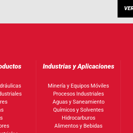
VE
oductos
Industrias y Aplicaciones
dráulicas
Minería y Equipos Móviles
ustriales
Procesos Industriales
res
Aguas y Saneamiento
as
Químicos y Solventes
gs
Hidrocarburos
ores
Alimentos y Bebidas