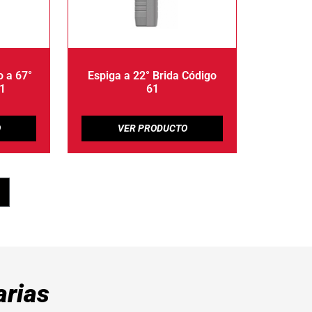
 a 67°
Espiga a 22° Brida Código
61
61
rias