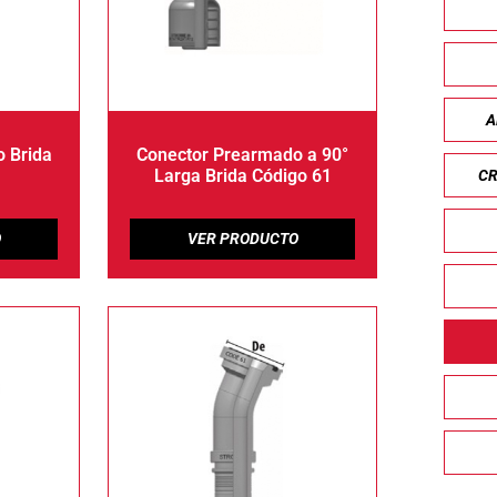
A
 Brida
Conector Prearmado a 90°
Larga Brida Código 61
CR