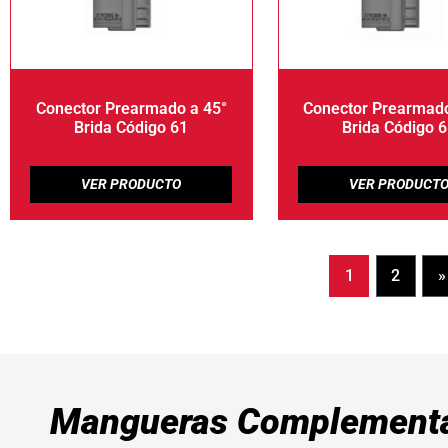
Conector Prearmado a 45°
Conector Prearmado
Brida Código 61
Brida Código 
1
2
»
Mangueras Complementa