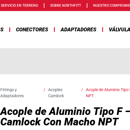
SERVICIO EN TERRENO
SOBRE NORTHFITT
NUESTRO COMPROMI
GS
CONECTORES
ADAPTADORES
VÁLVUL
Fittings y
/
Acoples
/
Acople de Aluminio Tip
Adaptadores
Camlock
NPT
Acople de Aluminio Tipo F
Camlock Con Macho NPT