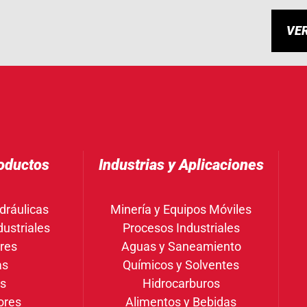
VE
oductos
Industrias y Aplicaciones
dráulicas
Minería y Equipos Móviles
ustriales
Procesos Industriales
res
Aguas y Saneamiento
as
Químicos y Solventes
gs
Hidrocarburos
ores
Alimentos y Bebidas