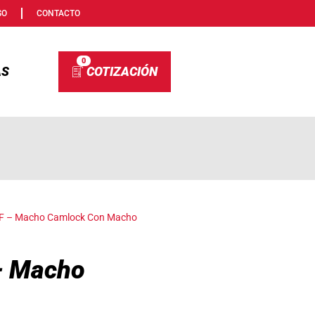
SO
CONTACTO
0
AS
o F – Macho Camlock Con Macho
 – Macho