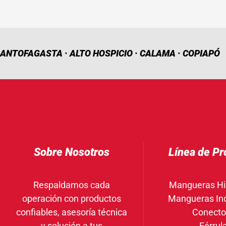
ANTOFAGASTA · ALTO HOSPICIO · CALAMA · COPIAPÓ
Sobre Nosotros
Línea de Pr
Respaldamos cada
Mangueras Hi
operación con productos
Mangueras Ind
confiables, asesoría técnica
Conecto
y solución a tus
Férrul