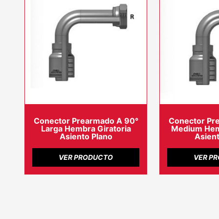
Conector Prearmado A 90°
Conector Pr
Larga Hembra Giratoria
Medium Hemb
Asiento Plano
Asient
VER PRODUCTO
VER P