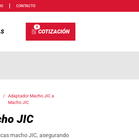
SO
CONTACTO
0
AS
/
Adaptador Macho JIC a
Macho JIC
cho JIC
oscas macho JIC, asegurando