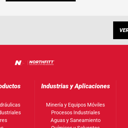
VE
oductos
Industrias y Aplicaciones
dráulicas
Minería y Equipos Móviles
ustriales
Procesos Industriales
res
Aguas y Saneamiento
as
Químicos y Solventes