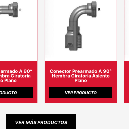
earmado A 90°
Conector Prearmado A 90°
ra Giratoria
Hembra Giratoria Asiento
o Plano
Plano
RODUCTO
VER PRODUCTO
VER MÁS PRODUCTOS