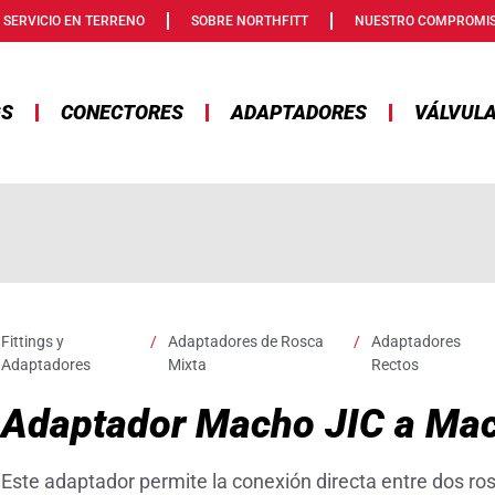
SERVICIO EN TERRENO
SOBRE NORTHFITT
NUESTRO COMPROMI
GS
CONECTORES
ADAPTADORES
VÁLVUL
Fittings y
/
Adaptadores de Rosca
/
Adaptadores
Adaptadores
Mixta
Rectos
Adaptador Macho JIC a Ma
Este adaptador permite la conexión directa entre dos r