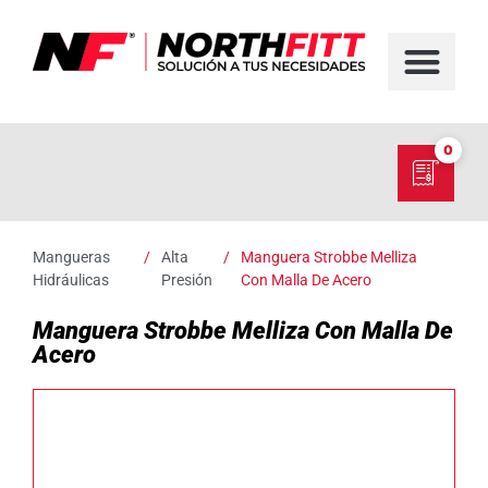
FABRICACIÓN D
SERVICIO EN TER
SOBRE NORT
NUESTRO C
0
Mangueras
/
Alta
/
Manguera Strobbe Melliza
Hidráulicas
Presión
Con Malla De Acero
Manguera Strobbe Melliza Con Malla De
Acero