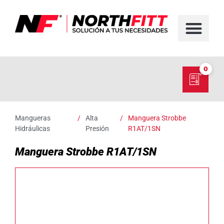
FABRICACIÓN D
SERVICIO EN TER
SOBRE NORT
NUESTRO C
0
Mangueras
/
Alta
/
Manguera Strobbe
Hidráulicas
Presión
R1AT/1SN
Manguera Strobbe R1AT/1SN