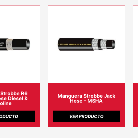
Strobbe R6
Manguera Strobbe Jack
se Diesel &
Hose - MSHA
oline
RODUCTO
VER PRODUCTO