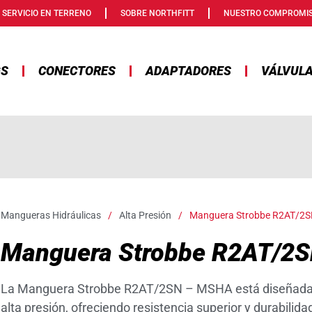
SERVICIO EN TERRENO
SOBRE NORTHFITT
NUESTRO COMPROMI
GS
CONECTORES
ADAPTADORES
VÁLVUL
Mangueras Hidráulicas
/
Alta Presión
/
Manguera Strobbe R2AT/2
Manguera Strobbe R2AT/2
La Manguera Strobbe R2AT/2SN – MSHA está diseñada p
alta presión, ofreciendo resistencia superior y durabilid