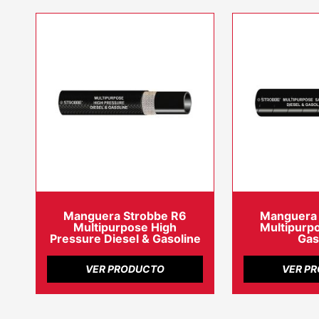
Manguera Strobbe R6
Manguera 
Multipurpose High
Multipurpo
Pressure Diesel & Gasoline
Gas
VER PRODUCTO
VER P