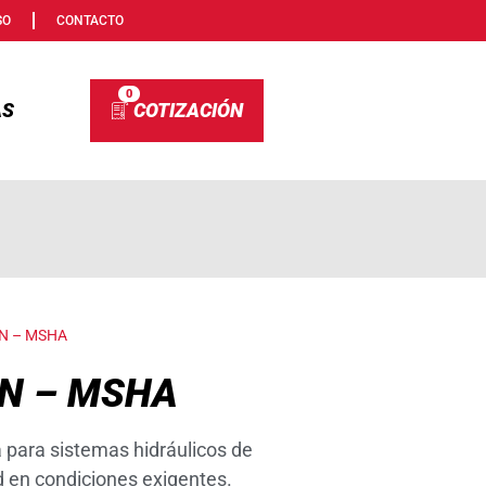
SO
CONTACTO
0
AS
SN – MSHA
SN – MSHA
ara sistemas hidráulicos de
ad en condiciones exigentes.